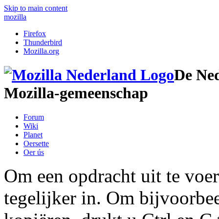
Skip to main content
mozilla
Firefox
Thunderbird
Mozilla.org
De Ne
Mozilla-gemeenschap
Forum
Wiki
Planet
Oersette
Oer ús
Om een opdracht uit te voe
tegelijker in. Om bijvoorbe