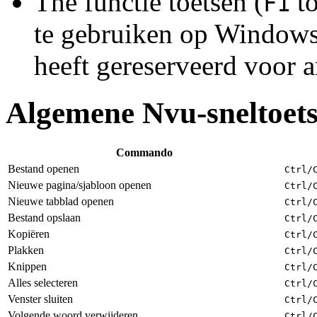
The functie toetsen (
to
F1
te gebruiken op Window
heeft gereserveerd voor a
Algemene Nvu-sneltoet
Commando
Bestand openen
Ctrl
/
Nieuwe pagina/sjabloon openen
Ctrl
/
Nieuwe tabblad openen
Ctrl
/
Bestand opslaan
Ctrl
/
Kopiëren
Ctrl
/
Plakken
Ctrl
/
Knippen
Ctrl
/
Alles selecteren
Ctrl
/
Venster sluiten
Ctrl
/
Volgende woord verwijderen
Ctrl
/