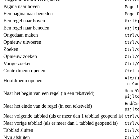
Pagina naar boven
Page 
Een pagina naar beneden
Page 
Een regel naar boven
Pijlt
Een regel naar beneden
Pijlt
Ongedaan maken
Ctrl
/
Opnieuw uitvoeren
Ctrl
/
Zoeken
Ctrl
/
Opnieuw zoeken
Ctrl
/
Vorige zoeken
Ctrl
/
Contextmenu openen
Ctrl 
Alt
/
F
Hoofdmenu openen
in Co
/
Home
C
Naar het begin van een regel (in een tekstveld)
pijlt
/
End
Cm
Naar het einde van de regel (in een tekstveld)
pijlt
Naar volgende tabblad (als er meer dan 1 tabblad geopend is)
Ctrl
/
Naar vorige tabblad (als er meer dan 1 tabblad geopend is)
Ctrl
/
Tabblad sluiten
Ctrl
/
Nvu afsluiten
Ctrl
/