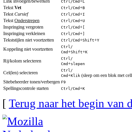
Link invoegen/bewerken
+
Ctrl
/
Cmd
L
Tekst
Vet
+
Ctrl
/
Cmd
B
Tekst
Cursief
+
Ctrl
/
Cmd
I
Tekst
Onderstrepen
+
Ctrl
/
Cmd
U
Inspringing vergroten
+
Ctrl
/
Cmd
[
Inspringing verkleinen
+
Ctrl
/
Cmd
]
Tekststijlen niet voortzetten
+
+
Ctrl
/
Cmd
Shift
Y
Ctrl
/
Koppeling niet voortzetten
+
+
Cmd
Shift
K
Ctrl
/
Rij/kolom selecteren
+
Cmd
slepen
Ctrl
/
Cel(len) selecteren
+
(sleep om een blok met celle
Cmd
Klik
Sitebeheerder tonen/verbergen
F9
Spellingscontrole starten
+
Ctrl
/
Cmd
K
[
Terug naar het begin van d