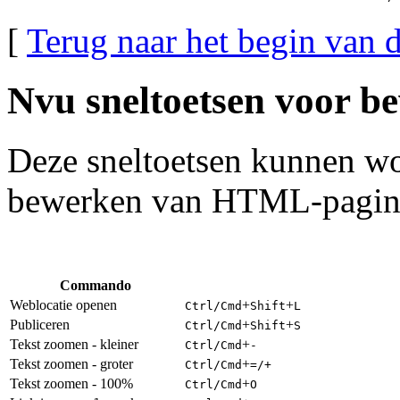
[
Terug naar het begin van d
Nvu sneltoetsen voor b
Deze sneltoetsen kunnen wo
bewerken van HTML-pagina
Commando
Weblocatie openen
+
+
Ctrl
/
Cmd
Shift
L
Publiceren
+
+
Ctrl
/
Cmd
Shift
S
Tekst zoomen - kleiner
+
Ctrl
/
Cmd
-
Tekst zoomen - groter
+
Ctrl
/
Cmd
=/+
Tekst zoomen - 100%
+
Ctrl
/
Cmd
O