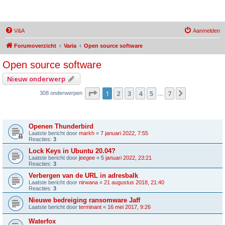
MozBrowser
V&A
Aanmelden
Forumoverzicht
Varia
Open source software
Open source software
Nieuw onderwerp
Pagina
1
van
7
1
2
3
4
5
7
Volgende
308 onderwerpen
…
Onderwerpen
Openen Thunderbird
Laatste bericht door
markh
«
7 januari 2022, 7:55
Reacties:
3
Lock Keys in Ubuntu 20.04?
Laatste bericht door
jeegee
«
5 januari 2022, 23:21
Reacties:
3
Verbergen van de URL in adresbalk
Laatste bericht door
nirwana
«
21 augustus 2018, 21:40
Reacties:
3
Nieuwe bedreiging ransomware Jaff
Laatste bericht door
terminant
«
16 mei 2017, 9:26
Waterfox