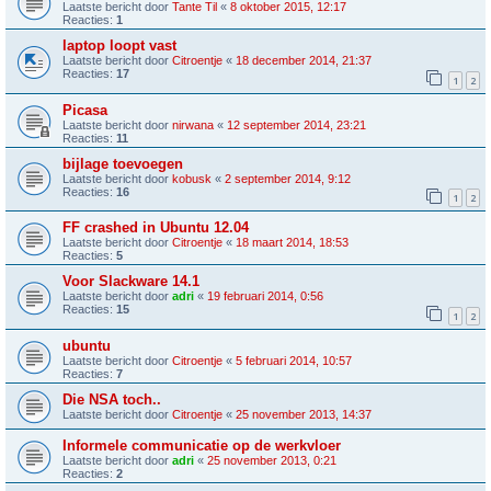
Laatste bericht door
Tante Til
«
8 oktober 2015, 12:17
Reacties:
1
laptop loopt vast
Laatste bericht door
Citroentje
«
18 december 2014, 21:37
Reacties:
17
1
2
Picasa
Laatste bericht door
nirwana
«
12 september 2014, 23:21
Reacties:
11
bijlage toevoegen
Laatste bericht door
kobusk
«
2 september 2014, 9:12
Reacties:
16
1
2
FF crashed in Ubuntu 12.04
Laatste bericht door
Citroentje
«
18 maart 2014, 18:53
Reacties:
5
Voor Slackware 14.1
Laatste bericht door
adri
«
19 februari 2014, 0:56
Reacties:
15
1
2
ubuntu
Laatste bericht door
Citroentje
«
5 februari 2014, 10:57
Reacties:
7
Die NSA toch..
Laatste bericht door
Citroentje
«
25 november 2013, 14:37
Informele communicatie op de werkvloer
Laatste bericht door
adri
«
25 november 2013, 0:21
Reacties:
2