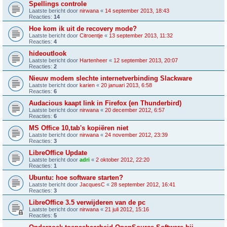
Spellings controle
Laatste bericht door
nirwana
«
14 september 2013, 18:43
Reacties:
14
Hoe kom ik uit de recovery mode?
Laatste bericht door
Citroentje
«
13 september 2013, 11:32
Reacties:
4
hideoutlook
Laatste bericht door
Hartenheer
«
12 september 2013, 20:07
Reacties:
2
Nieuw modem slechte internetverbinding Slackware
Laatste bericht door
karien
«
20 januari 2013, 6:58
Reacties:
6
Audacious kaapt link in Firefox (en Thunderbird)
Laatste bericht door
nirwana
«
20 december 2012, 6:57
Reacties:
6
MS Office 10,tab's kopiëren niet
Laatste bericht door
nirwana
«
24 november 2012, 23:39
Reacties:
3
LibreOffice Update
Laatste bericht door
adri
«
2 oktober 2012, 22:20
Reacties:
1
Ubuntu: hoe software starten?
Laatste bericht door
JacquesC
«
28 september 2012, 16:41
Reacties:
3
LibreOffice 3.5 verwijderen van de pc
Laatste bericht door
nirwana
«
21 juli 2012, 15:16
Reacties:
5