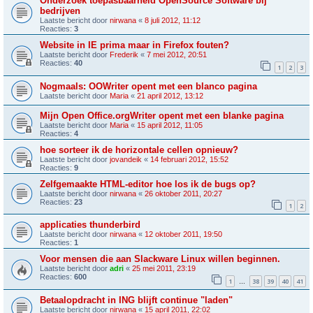
Onderzoek toepasbaarheid OpenSource Software bij
bedrijven
Laatste bericht door
nirwana
«
8 juli 2012, 11:12
Reacties:
3
Website in IE prima maar in Firefox fouten?
Laatste bericht door
Frederik
«
7 mei 2012, 20:51
Reacties:
40
1
2
3
Nogmaals: OOWriter opent met een blanco pagina
Laatste bericht door
Maria
«
21 april 2012, 13:12
Mijn Open Office.orgWriter opent met een blanke pagina
Laatste bericht door
Maria
«
15 april 2012, 11:05
Reacties:
4
hoe sorteer ik de horizontale cellen opnieuw?
Laatste bericht door
jovandeik
«
14 februari 2012, 15:52
Reacties:
9
Zelfgemaakte HTML-editor hoe los ik de bugs op?
Laatste bericht door
nirwana
«
26 oktober 2011, 20:27
Reacties:
23
1
2
applicaties thunderbird
Laatste bericht door
nirwana
«
12 oktober 2011, 19:50
Reacties:
1
Voor mensen die aan Slackware Linux willen beginnen.
Laatste bericht door
adri
«
25 mei 2011, 23:19
Reacties:
600
1
38
39
40
41
…
Betaalopdracht in ING blijft continue "laden"
Laatste bericht door
nirwana
«
15 april 2011, 22:02