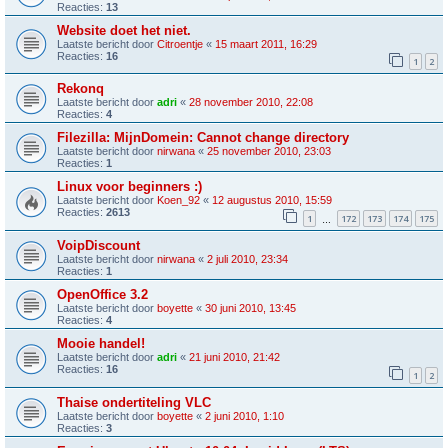
Reacties:
13
Website doet het niet.
Laatste bericht door
Citroentje
«
15 maart 2011, 16:29
Reacties:
16
1
2
Rekonq
Laatste bericht door
adri
«
28 november 2010, 22:08
Reacties:
4
Filezilla: MijnDomein: Cannot change directory
Laatste bericht door
nirwana
«
25 november 2010, 23:03
Reacties:
1
Linux voor beginners :)
Laatste bericht door
Koen_92
«
12 augustus 2010, 15:59
Reacties:
2613
1
172
173
174
175
…
VoipDiscount
Laatste bericht door
nirwana
«
2 juli 2010, 23:34
Reacties:
1
OpenOffice 3.2
Laatste bericht door
boyette
«
30 juni 2010, 13:45
Reacties:
4
Mooie handel!
Laatste bericht door
adri
«
21 juni 2010, 21:42
Reacties:
16
1
2
Thaise ondertiteling VLC
Laatste bericht door
boyette
«
2 juni 2010, 1:10
Reacties:
3