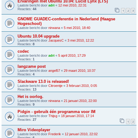
Ervaringen met Ubuntu 10.04: Lucid Lynx (LTS)
Laatste bericht door
adri
«
12 mei 2010, 22:31
Reacties:
44
1
2
3
GNOME GUADEC-conferentie in Nederland (Haagse
Hogeschool)
Laatste bericht door
nirwana
«
5 mei 2010, 18:40
Ubuntu 10.04 upgrade
Laatste bericht door
JacquesC
«
3 mei 2010, 12:22
Reacties:
8
codec
Laatste bericht door
adri
«
5 april 2010, 17:29
Reacties:
1
langzame post
Laatste bericht door
angel57
«
29 maart 2010, 10:37
Reacties:
4
Slackware 13.0 is released!
Laatste bericht door
Citroentje
«
3 februari 2010, 0:05
Reacties:
13
Het is oorlog.
Laatste bericht door
nirwana
«
21 januari 2010, 22:00
Reacties:
9
Pidgin - gebruik één programma voor IM
Laatste bericht door
Thijsg
«
18 januari 2010, 17:14
Reacties:
27
1
2
Miro Videoplayer
Laatste bericht door
Frederik
«
12 januari 2010, 22:02
Reacties:
6