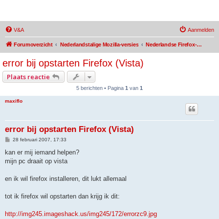
MozBrowser
V&A
Aanmelden
Forumoverzicht
Nederlandstalige Mozilla-versies
Nederlandse Firefox-vertaling
error bij opstarten Firefox (Vista)
Plaats reactie
5 berichten • Pagina
1
van
1
maxiflo
error bij opstarten Firefox (Vista)
B
28 februari 2007, 17:33
e
r
kan er mij iemand helpen?
i
mijn pc draait op vista
c
h
t
en ik wil firefox installeren, dit lukt allemaal
tot ik firefox wil opstarten dan krijg ik dit:
http://img245.imageshack.us/img245/172/errorzc9.jpg