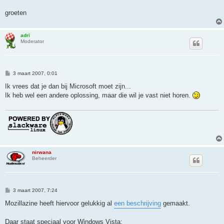
groeten
adri
Moderator
B
3 maart 2007, 0:01
e
r
Ik vrees dat je dan bij Microsoft moet zijn...
i
Ik heb wel een andere oplossing, maar die wil je vast niet horen.
c
h
t
nirwana
Beheerder
B
3 maart 2007, 7:24
e
r
Mozillazine heeft hiervoor gelukkig al
een beschrijving
gemaakt.
i
c
h
Daar staat speciaal voor Windows Vista: