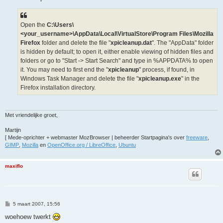
t
Open the
C:\Users\
<your_username>\AppData\Local\VirtualStore\Program Files\Mozilla
Firefox
folder and delete the file "
xpicleanup.dat
". The "AppData" folder
is hidden by default; to open it, either enable viewing of hidden files and
folders or go to "Start -> Start Search" and type in %APPDATA% to open
it. You may need to first end the "
xpicleanup
" process, if found, in
Windows Task Manager and delete the file "
xpicleanup.exe
" in the
Firefox installation directory.
Met vriendelijke groet,
Martijn
[ Mede-oprichter + webmaster MozBrowser | beheerder Startpagina's over
freeware
,
GIMP
,
Mozilla
en
OpenOffice.org / LibreOffice
,
Ubuntu
maxiflo
B
5 maart 2007, 15:56
e
r
woehoew twerkt
i