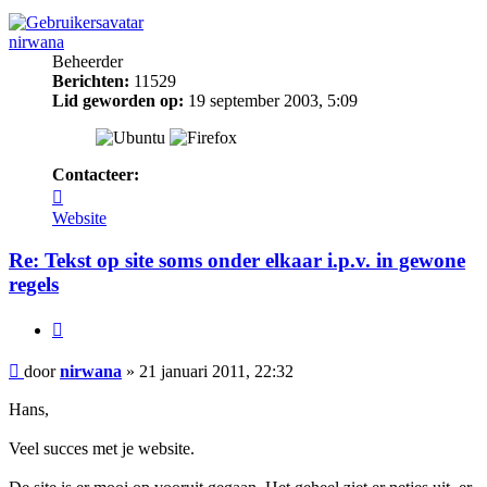
nirwana
Beheerder
Berichten:
11529
Lid geworden op:
19 september 2003, 5:09
Contacteer:
Contacteer
nirwana
Website
Re: Tekst op site soms onder elkaar i.p.v. in gewone
regels
Citeer
Bericht
door
nirwana
»
21 januari 2011, 22:32
Hans,
Veel succes met je website.