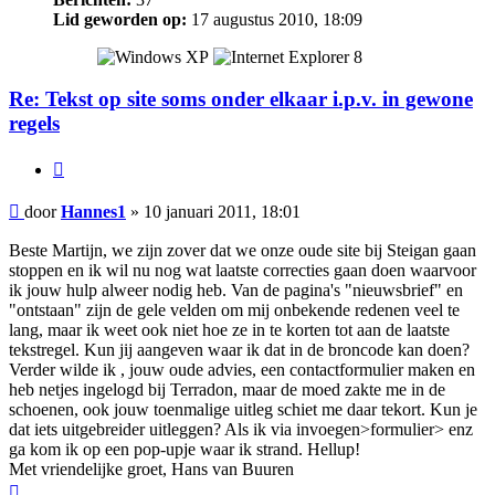
Lid geworden op:
17 augustus 2010, 18:09
Re: Tekst op site soms onder elkaar i.p.v. in gewone
regels
Citeer
Bericht
door
Hannes1
»
10 januari 2011, 18:01
Beste Martijn, we zijn zover dat we onze oude site bij Steigan gaan
stoppen en ik wil nu nog wat laatste correcties gaan doen waarvoor
ik jouw hulp alweer nodig heb. Van de pagina's "nieuwsbrief" en
"ontstaan" zijn de gele velden om mij onbekende redenen veel te
lang, maar ik weet ook niet hoe ze in te korten tot aan de laatste
tekstregel. Kun jij aangeven waar ik dat in de broncode kan doen?
Verder wilde ik , jouw oude advies, een contactformulier maken en
heb netjes ingelogd bij Terradon, maar de moed zakte me in de
schoenen, ook jouw toenmalige uitleg schiet me daar tekort. Kun je
dat iets uitgebreider uitleggen? Als ik via invoegen>formulier> enz
ga kom ik op een pop-upje waar ik strand. Hellup!
Met vriendelijke groet, Hans van Buuren
Omhoog