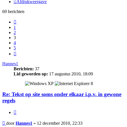
Afdrukweergave
69 berichten
Vorige
1
2
3
4
5
Volgende
Hannes1
Berichten:
37
Lid geworden op:
17 augustus 2010, 18:09
Re: Tekst op site soms onder elkaar i.p.v. in gewone
regels
Citeer
Bericht
door
Hannes1
»
12 december 2010, 22:33