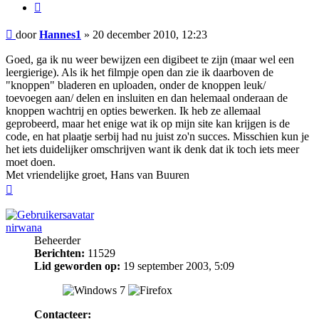
Citeer
Bericht
door
Hannes1
»
20 december 2010, 12:23
Goed, ga ik nu weer bewijzen een digibeet te zijn (maar wel een
leergierige). Als ik het filmpje open dan zie ik daarboven de
"knoppen" bladeren en uploaden, onder de knoppen leuk/
toevoegen aan/ delen en insluiten en dan helemaal onderaan de
knoppen wachtrij en opties bewerken. Ik heb ze allemaal
geprobeerd, maar het enige wat ik op mijn site kan krijgen is de
code, en hat plaatje serbij had nu juist zo'n succes. Misschien kun je
het iets duidelijker omschrijven want ik denk dat ik toch iets meer
moet doen.
Met vriendelijke groet, Hans van Buuren
Omhoog
nirwana
Beheerder
Berichten:
11529
Lid geworden op:
19 september 2003, 5:09
Contacteer: