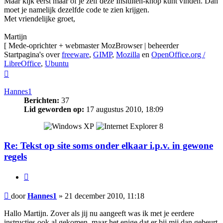
Maar kijk eerst maar of je zelf deze Insluiten-knop kunt vinden. Dan
moet je namelijk dezelfde code te zien krijgen.
Met vriendelijke groet,
Martijn
[ Mede-oprichter + webmaster MozBrowser | beheerder
Startpagina's over
freeware
,
GIMP
,
Mozilla
en
OpenOffice.org /
LibreOffice
,
Ubuntu
Omhoog
Hannes1
Berichten:
37
Lid geworden op:
17 augustus 2010, 18:09
Re: Tekst op site soms onder elkaar i.p.v. in gewone
regels
Citeer
Bericht
door
Hannes1
»
21 december 2010, 11:18
Hallo Martijn. Zover als jij nu aangeeft was ik met je eerdere
instructies ook al gekomen, maar het enige dat er bij mij dan gebeurt