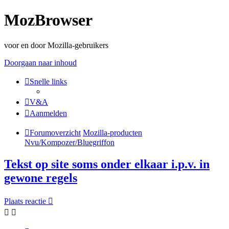
MozBrowser
voor en door Mozilla-gebruikers
Doorgaan naar inhoud
Snelle links
V&A
Aanmelden
Forumoverzicht
Mozilla-producten
Nvu/Kompozer/Bluegriffon
Tekst op site soms onder elkaar i.p.v. in
gewone regels
Plaats reactie