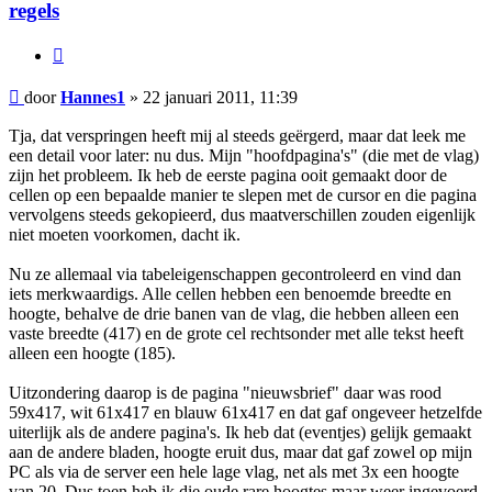
regels
Citeer
Bericht
door
Hannes1
»
22 januari 2011, 11:39
Tja, dat verspringen heeft mij al steeds geërgerd, maar dat leek me
een detail voor later: nu dus. Mijn "hoofdpagina's" (die met de vlag)
zijn het probleem. Ik heb de eerste pagina ooit gemaakt door de
cellen op een bepaalde manier te slepen met de cursor en die pagina
vervolgens steeds gekopieerd, dus maatverschillen zouden eigenlijk
niet moeten voorkomen, dacht ik.
Nu ze allemaal via tabeleigenschappen gecontroleerd en vind dan
iets merkwaardigs. Alle cellen hebben een benoemde breedte en
hoogte, behalve de drie banen van de vlag, die hebben alleen een
vaste breedte (417) en de grote cel rechtsonder met alle tekst heeft
alleen een hoogte (185).
Uitzondering daarop is de pagina "nieuwsbrief" daar was rood
59x417, wit 61x417 en blauw 61x417 en dat gaf ongeveer hetzelfde
uiterlijk als de andere pagina's. Ik heb dat (eventjes) gelijk gemaakt
aan de andere bladen, hoogte eruit dus, maar dat gaf zowel op mijn
PC als via de server een hele lage vlag, net als met 3x een hoogte
van 20. Dus toen heb ik die oude rare hoogtes maar weer ingevoerd