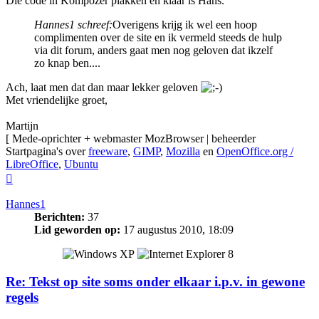
Die code in Kompozer plakken en klaar is Hans.
Hannes1 schreef:
Overigens krijg ik wel een hoop
complimenten over de site en ik vermeld steeds de hulp
via dit forum, anders gaat men nog geloven dat ikzelf
zo knap ben....
Ach, laat men dat dan maar lekker geloven
Met vriendelijke groet,
Martijn
[ Mede-oprichter + webmaster MozBrowser | beheerder
Startpagina's over
freeware
,
GIMP
,
Mozilla
en
OpenOffice.org /
LibreOffice
,
Ubuntu
Omhoog
Hannes1
Berichten:
37
Lid geworden op:
17 augustus 2010, 18:09
Re: Tekst op site soms onder elkaar i.p.v. in gewone
regels