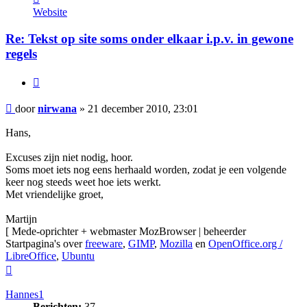
nirwana
Website
Re: Tekst op site soms onder elkaar i.p.v. in gewone
regels
Citeer
Bericht
door
nirwana
»
21 december 2010, 23:01
Hans,
Excuses zijn niet nodig, hoor.
Soms moet iets nog eens herhaald worden, zodat je een volgende
keer nog steeds weet hoe iets werkt.
Met vriendelijke groet,
Martijn
[ Mede-oprichter + webmaster MozBrowser | beheerder
Startpagina's over
freeware
,
GIMP
,
Mozilla
en
OpenOffice.org /
LibreOffice
,
Ubuntu
Omhoog
Hannes1
Berichten:
37