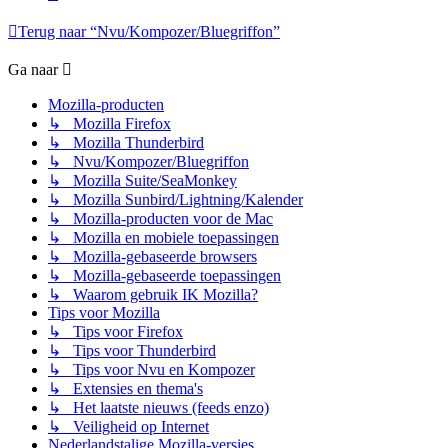
Terug naar “Nvu/Kompozer/Bluegriffon”
Ga naar
Mozilla-producten
↳ Mozilla Firefox
↳ Mozilla Thunderbird
↳ Nvu/Kompozer/Bluegriffon
↳ Mozilla Suite/SeaMonkey
↳ Mozilla Sunbird/Lightning/Kalender
↳ Mozilla-producten voor de Mac
↳ Mozilla en mobiele toepassingen
↳ Mozilla-gebaseerde browsers
↳ Mozilla-gebaseerde toepassingen
↳ Waarom gebruik IK Mozilla?
Tips voor Mozilla
↳ Tips voor Firefox
↳ Tips voor Thunderbird
↳ Tips voor Nvu en Kompozer
↳ Extensies en thema's
↳ Het laatste nieuws (feeds enzo)
↳ Veiligheid op Internet
Nederlandstalige Mozilla-versies