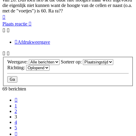
die eigenlijk niet kunnen want de hoogte van de cellen er naast (o.a.
met de "voetjes") is 60. Ra ra??
Omhoog
Plaats reactie
Afdrukweergave
Weergave:
Sorteer op:
Richting:
69 berichten
Vorige
1
2
3
4
5
Volgende