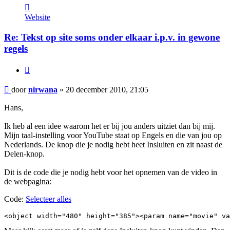
Contacteer
nirwana
Website
Re: Tekst op site soms onder elkaar i.p.v. in gewone
regels
Citeer
Bericht
door
nirwana
»
20 december 2010, 21:05
Hans,
Ik heb al een idee waarom het er bij jou anders uitziet dan bij mij.
Mijn taal-instelling voor YouTube staat op Engels en die van jou op
Nederlands. De knop die je nodig hebt heet Insluiten en zit naast de
Delen-knop.
Dit is de code die je nodig hebt voor het opnemen van de video in
de webpagina:
Code:
Selecteer alles
<object width="480" height="385"><param name="movie" va