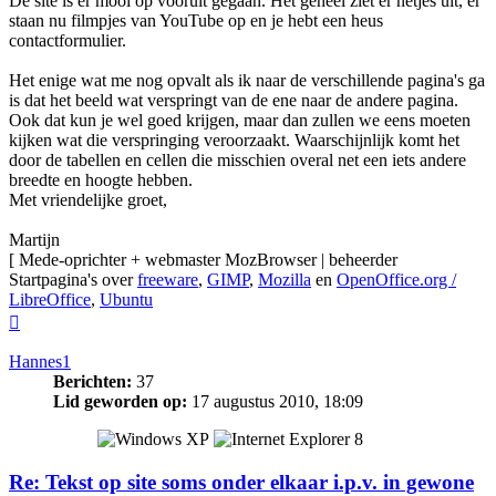
De site is er mooi op vooruit gegaan. Het geheel ziet er netjes uit, er
staan nu filmpjes van YouTube op en je hebt een heus
contactformulier.
Het enige wat me nog opvalt als ik naar de verschillende pagina's ga
is dat het beeld wat verspringt van de ene naar de andere pagina.
Ook dat kun je wel goed krijgen, maar dan zullen we eens moeten
kijken wat die verspringing veroorzaakt. Waarschijnlijk komt het
door de tabellen en cellen die misschien overal net een iets andere
breedte en hoogte hebben.
Met vriendelijke groet,
Martijn
[ Mede-oprichter + webmaster MozBrowser | beheerder
Startpagina's over
freeware
,
GIMP
,
Mozilla
en
OpenOffice.org /
LibreOffice
,
Ubuntu
Omhoog
Hannes1
Berichten:
37
Lid geworden op:
17 augustus 2010, 18:09
Re: Tekst op site soms onder elkaar i.p.v. in gewone