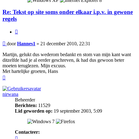
Re: Tekst op site soms onder elkaar i.p.v. in gewone
regels
Citeer
Bericht
door
Hannes1
»
21 december 2010, 22:31
Martijn, gelukt dus wederom bedankt en stom van mijn kant want
ditzelfde had je al eerder geschreven, ik had dus gewoon beter
moeten teruglezen. Mijn excuus.
Met hartelijke groeten, Hans
Omhoog
nirwana
Beheerder
Berichten:
11529
Lid geworden op:
19 september 2003, 5:09
Contacteer:
Contacteer