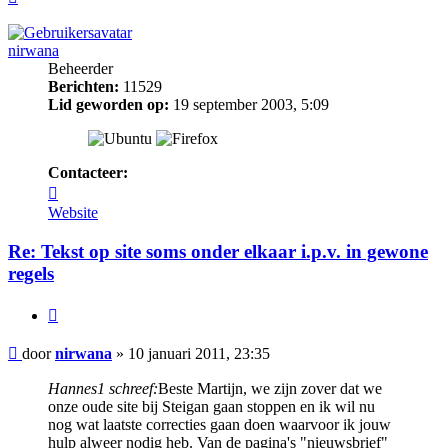
nirwana
Beheerder
Berichten:
11529
Lid geworden op:
19 september 2003, 5:09
Contacteer:
Contacteer
nirwana
Website
Re: Tekst op site soms onder elkaar i.p.v. in gewone
regels
Citeer
Bericht
door
nirwana
»
10 januari 2011, 23:35
Hannes1 schreef:
Beste Martijn, we zijn zover dat we
onze oude site bij Steigan gaan stoppen en ik wil nu
nog wat laatste correcties gaan doen waarvoor ik jouw
hulp alweer nodig heb. Van de pagina's "nieuwsbrief"