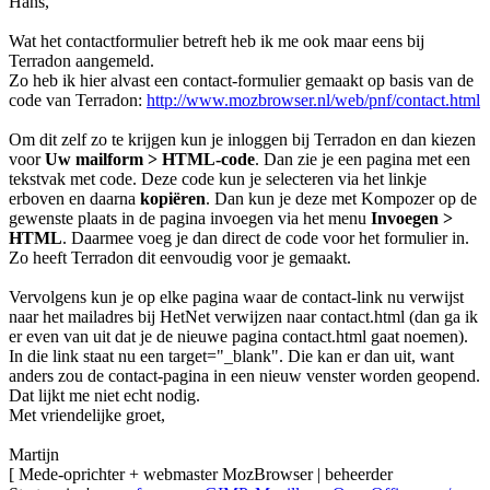
Hans,
Wat het contactformulier betreft heb ik me ook maar eens bij
Terradon aangemeld.
Zo heb ik hier alvast een contact-formulier gemaakt op basis van de
code van Terradon:
http://www.mozbrowser.nl/web/pnf/contact.html
Om dit zelf zo te krijgen kun je inloggen bij Terradon en dan kiezen
voor
Uw mailform > HTML-code
. Dan zie je een pagina met een
tekstvak met code. Deze code kun je selecteren via het linkje
erboven en daarna
kopiëren
. Dan kun je deze met Kompozer op de
gewenste plaats in de pagina invoegen via het menu
Invoegen >
HTML
. Daarmee voeg je dan direct de code voor het formulier in.
Zo heeft Terradon dit eenvoudig voor je gemaakt.
Vervolgens kun je op elke pagina waar de contact-link nu verwijst
naar het mailadres bij HetNet verwijzen naar contact.html (dan ga ik
er even van uit dat je de nieuwe pagina contact.html gaat noemen).
In die link staat nu een target="_blank". Die kan er dan uit, want
anders zou de contact-pagina in een nieuw venster worden geopend.
Dat lijkt me niet echt nodig.
Met vriendelijke groet,
Martijn
[ Mede-oprichter + webmaster MozBrowser | beheerder