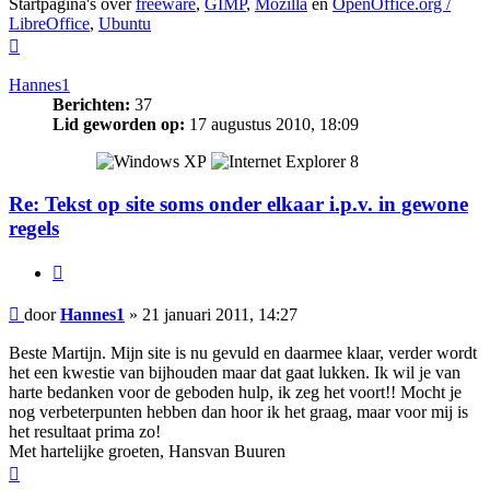
Startpagina's over
freeware
,
GIMP
,
Mozilla
en
OpenOffice.org /
LibreOffice
,
Ubuntu
Omhoog
Hannes1
Berichten:
37
Lid geworden op:
17 augustus 2010, 18:09
Re: Tekst op site soms onder elkaar i.p.v. in gewone
regels
Citeer
Bericht
door
Hannes1
»
21 januari 2011, 14:27
Beste Martijn. Mijn site is nu gevuld en daarmee klaar, verder wordt
het een kwestie van bijhouden maar dat gaat lukken. Ik wil je van
harte bedanken voor de geboden hulp, ik zeg het voort!! Mocht je
nog verbeterpunten hebben dan hoor ik het graag, maar voor mij is
het resultaat prima zo!
Met hartelijke groeten, Hansvan Buuren
Omhoog