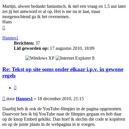
Martijn, alweer bedankt fantastisch, ik stel een vraag en 1,5 uur later
zet jij het antwoord er al op. Het is me nu te laat, maar
morgenochtend ga ik het overnemen.
Hans
Omhoog
Hannes1
Berichten:
37
Lid geworden op:
17 augustus 2010, 18:09
Re: Tekst op site soms onder elkaar i.p.v. in gewone
regels
Citeer
Bericht
door
Hannes1
»
18 december 2010, 21:15
Daarbij heb ik ook de YouTube-filmpjes in de pagina opgenomen.
Daarvoor ben ik bij YouTube naar de filmpjes gegaan en heb daar
op de knop Embed geklikt. Dan hoef ik slechts die code te kopiëren
en op de juiste plaats in de webpagina in te voegen.