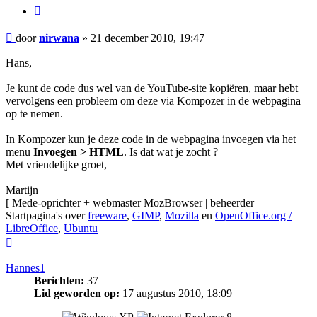
Citeer
Bericht
door
nirwana
»
21 december 2010, 19:47
Hans,
Je kunt de code dus wel van de YouTube-site kopiëren, maar hebt
vervolgens een probleem om deze via Kompozer in de webpagina
op te nemen.
In Kompozer kun je deze code in de webpagina invoegen via het
menu
Invoegen > HTML
. Is dat wat je zocht ?
Met vriendelijke groet,
Martijn
[ Mede-oprichter + webmaster MozBrowser | beheerder
Startpagina's over
freeware
,
GIMP
,
Mozilla
en
OpenOffice.org /
LibreOffice
,
Ubuntu
Omhoog
Hannes1
Berichten:
37
Lid geworden op:
17 augustus 2010, 18:09