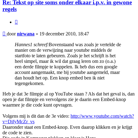
Re: Tekst op site soms onder elkaar i.p.v. in gewone
regels
Citeer
Bericht
door
nirwana
»
19 december 2010, 18:47
Hannes1 schreef:
Bovenstaand was zoals je vertelde de
manier om de verwijzing naar youtube middels de
startfoto te laten gebeuren. Zoals je het schrijft is het
heel simpel, maar ik wil dat graag leren om zo (o.a.)
een derde filmpje te koppelen. Ik heb dus een google
account aangemaakt, me bij youtube aangemeld, maar
dan houdt het op. Een knop embed ben ik niet
tegengekomen.
Heb je dat 3e filmpje al op YouTube staan ? Als dat het geval is, dan
open je dat filmpje en vervolgens zie je daarin een Embed-knop
waarmee je die code kunt opvragen.
Volgens mij is dit dan de 3e video:
http://www.youtube.com/watch?
v=DifyMcZr_vs
Daaronder staat een Embed-knop. Even daarop klikken en je krijgt
de code te zien.