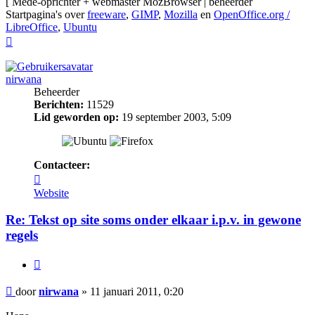
[ Mede-oprichter + webmaster MozBrowser | beheerder
Startpagina's over
freeware
,
GIMP
,
Mozilla
en
OpenOffice.org /
LibreOffice
,
Ubuntu
Omhoog
nirwana
Beheerder
Berichten:
11529
Lid geworden op:
19 september 2003, 5:09
Contacteer:
Contacteer
nirwana
Website
Re: Tekst op site soms onder elkaar i.p.v. in gewone
regels
Citeer
Bericht
door
nirwana
»
11 januari 2011, 0:20