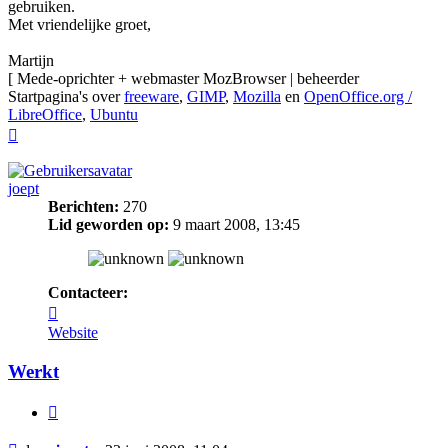
gebruiken.
Met vriendelijke groet,
Martijn
[ Mede-oprichter + webmaster MozBrowser | beheerder
Startpagina's over
freeware
,
GIMP
,
Mozilla
en
OpenOffice.org /
LibreOffice
,
Ubuntu
Omhoog
joept
Berichten:
270
Lid geworden op:
9 maart 2008, 13:45
Contacteer:
Contacteer
joept
Website
Werkt
Citeer
Bericht