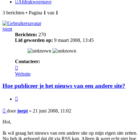
Afdrukweergave
3 berichten • Pagina
1
van
1
joept
Berichten:
270
Lid geworden op:
9 maart 2008, 13:45
Contacteer:
Contacteer
joept
Website
Hoe publiceer je het nieuws van een andere site?
Citeer
Bericht
door
joept
»
21 juni 2008, 11:02
Hoi,
Ik wil graag het nieuws van een andere site op mijn eigen site zetten.
Nu heb ik gehoord dat dit via RSS kan. Alleen ik weet echt niet hoe