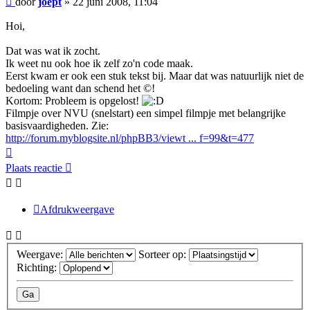
door
joept
»
22 juni 2008, 11:04
Hoi,
Dat was wat ik zocht.
Ik weet nu ook hoe ik zelf zo'n code maak.
Eerst kwam er ook een stuk tekst bij. Maar dat was natuurlijk niet de
bedoeling want dan schend het ©!
Kortom: Probleem is opgelost!
Filmpje over NVU (snelstart) een simpel filmpje met belangrijke
basisvaardigheden. Zie:
http://forum.myblogsite.nl/phpBB3/viewt ... f=99&t=477
Omhoog
Plaats reactie
Afdrukweergave
Weergave:
Sorteer op:
Richting: