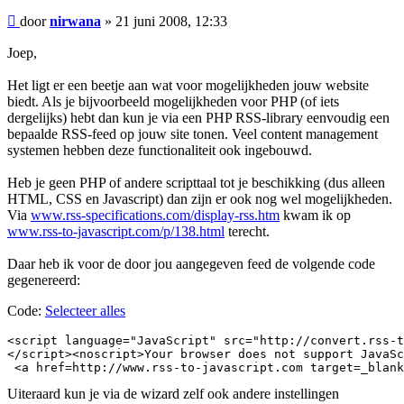
Bericht
door
nirwana
»
21 juni 2008, 12:33
Joep,
Het ligt er een beetje aan wat voor mogelijkheden jouw website
biedt. Als je bijvoorbeeld mogelijkheden voor PHP (of iets
dergelijks) hebt dan kun je via een PHP RSS-library eenvoudig een
bepaalde RSS-feed op jouw site tonen. Veel content management
systemen hebben deze functionaliteit ook ingebouwd.
Heb je geen PHP of andere scripttaal tot je beschikking (dus alleen
HTML, CSS en Javascript) dan zijn er ook nog wel mogelijkheden.
Via
www.rss-specifications.com/display-rss.htm
kwam ik op
www.rss-to-javascript.com/p/138.html
terecht.
Daar heb ik voor de door jou aangegeven feed de volgende code
gegenereerd:
Code:
Selecteer alles
<script language="JavaScript" src="http://convert.rss-t
</script><noscript>Your browser does not support JavaSc
 <a href=http://www.rss-to-javascript.com target=_blank
Uiteraard kun je via de wizard zelf ook andere instellingen