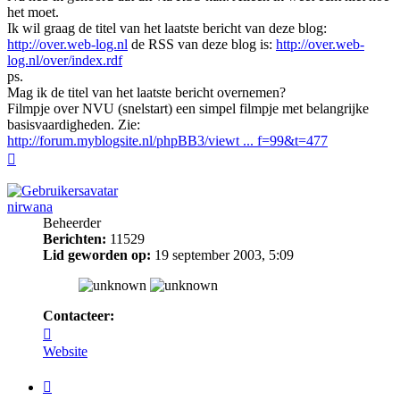
het moet.
Ik wil graag de titel van het laatste bericht van deze blog:
http://over.web-log.nl
de RSS van deze blog is:
http://over.web-
log.nl/over/index.rdf
ps.
Mag ik de titel van het laatste bericht overnemen?
Filmpje over NVU (snelstart) een simpel filmpje met belangrijke
basisvaardigheden. Zie:
http://forum.myblogsite.nl/phpBB3/viewt ... f=99&t=477
Omhoog
nirwana
Beheerder
Berichten:
11529
Lid geworden op:
19 september 2003, 5:09
Contacteer:
Contacteer
nirwana
Website
Citeer