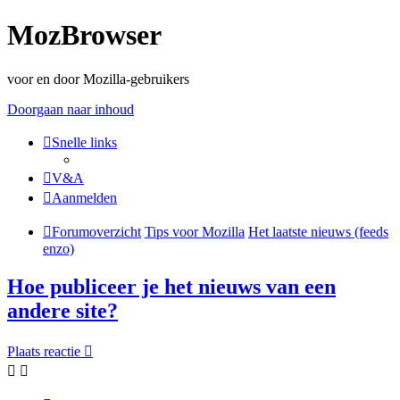
MozBrowser
voor en door Mozilla-gebruikers
Doorgaan naar inhoud
Snelle links
V&A
Aanmelden
Forumoverzicht
Tips voor Mozilla
Het laatste nieuws (feeds
enzo)
Hoe publiceer je het nieuws van een
andere site?
Plaats reactie