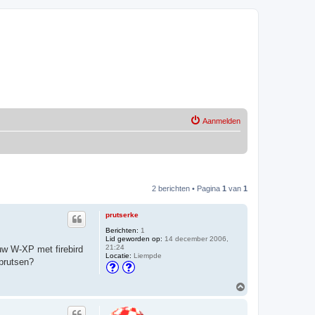
Aanmelden
2 berichten • Pagina
1
van
1
prutserke
Berichten:
1
Lid geworden op:
14 december 2006,
21:24
uw W-XP met firebird
Locatie:
Liempde
 prutsen?
O
m
h