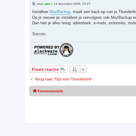
B
door
adri
»
14 december 2006, 23:27
e
r
Installeer
MozBackup
, maak een back-up van je Thunderbir
i
Op je nieuwe pc installeer je vervolgens ook MozBackup en 
c
h
Dan heb je alles terug: adresboek, e-mails, extensies, inst
t
Succes.
Plaats reactie
Terug naar “Tips voor Thunderbird”
Forumoverzicht