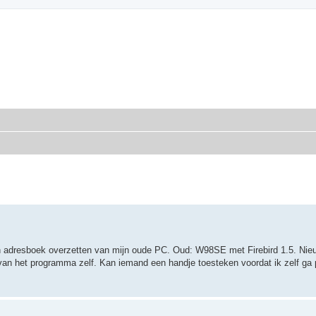
MozBrowser
voor en door Mozilla-gebruikers
n adresboek overzetten van mijn oude PC. Oud: W98SE met Firebird 1.5. Nie
gs van het programma zelf. Kan iemand een handje toesteken voordat ik zelf ga