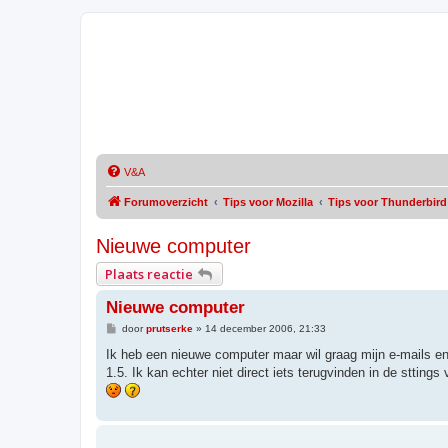
V&A
Forumoverzicht
Tips voor Mozilla
Tips voor Thunderbird
Nieuwe computer
Plaats reactie
Nieuwe computer
B
door
prutserke
»
14 december 2006, 21:33
e
r
Ik heb een nieuwe computer maar wil graag mijn e-mails e
i
1.5. Ik kan echter niet direct iets terugvinden in de sttin
c
h
t