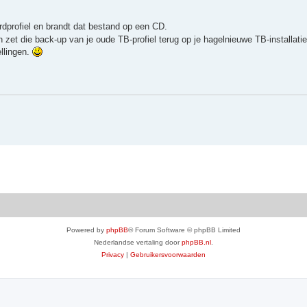
dprofiel en brandt dat bestand op een CD.
zet die back-up van je oude TB-profiel terug op je hagelnieuwe TB-installatie
ellingen.
Powered by
phpBB
® Forum Software © phpBB Limited
Nederlandse vertaling door
phpBB.nl
.
Privacy
|
Gebruikersvoorwaarden