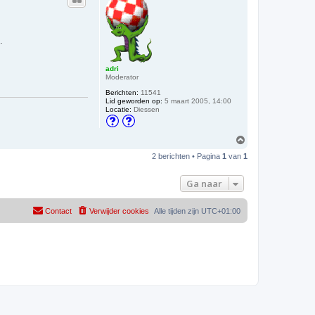
o
o
g
.
adri
Moderator
Berichten:
11541
Lid geworden op:
5 maart 2005, 14:00
Locatie:
Diessen
O
m
2 berichten • Pagina
1
van
1
h
o
o
Ga naar
g
Contact
Verwijder cookies
Alle tijden zijn
UTC+01:00