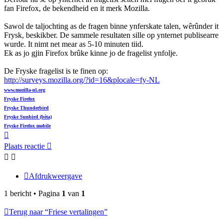
fan Firefox, de bekendheid en it merk Mozilla.
Sawol de taljochting as de fragen binne ynferskate talen, wêrûnder it
Frysk, beskikber. De sammele resultaten sille op ynternet publisearre
wurde. It nimt net mear as 5-10 minuten tiid.
Ek as jo gjin Firefox brûke kinne jo de fragelist ynfolje.
De Fryske fragelist is te finen op:
http://surveys.mozilla.org/?id=16&plocale=fy-NL
www.mozilla-nl.org
Fryske Firefox
Fryske Thunderbird
Fryske Sunbird (bèta)
Fryske Firefox mobile
Omhoog
Plaats reactie
Afdrukweergave
1 bericht • Pagina
1
van
1
Terug naar “Friese vertalingen”