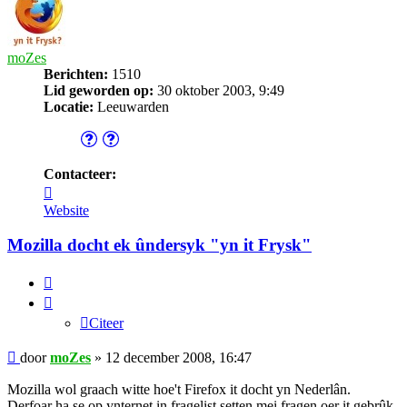
moZes
Berichten:
1510
Lid geworden op:
30 oktober 2003, 9:49
Locatie:
Leeuwarden
Contacteer:
Contacteer
moZes
Website
Mozilla docht ek ûndersyk "yn it Frysk"
Citeer
Citeer
Bericht
door
moZes
»
12 december 2008, 16:47
Mozilla wol graach witte hoe't Firefox it docht yn Nederlân.
Derfoar ha se op ynternet in fragelist setten mei fragen oer it gebrûk