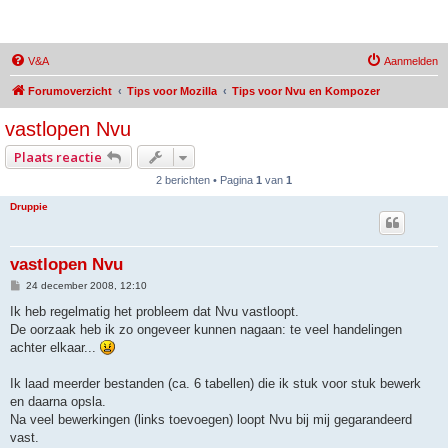
MozBrowser
V&A
Aanmelden
Forumoverzicht
Tips voor Mozilla
Tips voor Nvu en Kompozer
vastlopen Nvu
Plaats reactie
2 berichten • Pagina
1
van
1
Druppie
vastlopen Nvu
B
24 december 2008, 12:10
e
r
Ik heb regelmatig het probleem dat Nvu vastloopt.
i
De oorzaak heb ik zo ongeveer kunnen nagaan: te veel handelingen
c
h
achter elkaar...
t
Ik laad meerder bestanden (ca. 6 tabellen) die ik stuk voor stuk bewerk
en daarna opsla.
Na veel bewerkingen (links toevoegen) loopt Nvu bij mij gegarandeerd
vast.