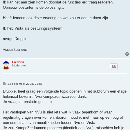
Ik kan het aan zien komen doordat de functies erg traag reageren.
Opnieuw opstarten is de oplossing...
Heeft iemand ook deze ervaring en wat zou er aan te doen zijn.
Ik heb Vista als besturingssysteem.
mvrgr. Druppie
Vragen kost niets
Frederik
Moderator
B
24 december 2008, 22:59
e
r
Druppie, heel graag een volgende topic openen in het subforum een etage
i
helemaal bovenin: Nvu/Kompozer, waarvoor dank.
c
h
Je vraag is tenslotte geen tip.
t
Het vastlopen van NVu is niet iets wat ik vaak tegenkom of waar
regelmatig vragen over komen, daarom houd ik met maar op een bug of
een combinatie van moeilijkheden tussen Nvu en Vista.
Je zou KompoZer kunnen proberen (identiek aan Nvu), misschien heb je