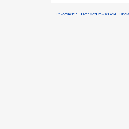
Privacybeleid
Over MozBrowser wiki
Discl