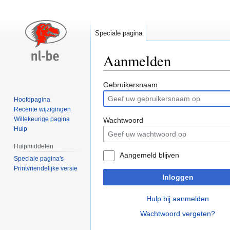
Speciale pagina
Aanmelden
Naar
Naar
Gebruikersnaam
navigatie
zoeken
Hoofdpagina
springen
springen
Recente wijzigingen
Willekeurige pagina
Wachtwoord
Hulp
Hulpmiddelen
Aangemeld blijven
Speciale pagina's
Printvriendelijke versie
Inloggen
Hulp bij aanmelden
Wachtwoord vergeten?