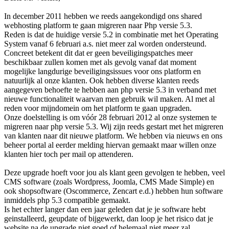
In december 2011 hebben we reeds aangekondigd ons shared
webhosting platform te gaan migreren naar Php versie 5.3.
Reden is dat de huidige versie 5.2 in combinatie met het Operating
System vanaf 6 februari a.s. niet meer zal worden ondersteund.
Concreet betekent dit dat er geen beveiligingspatches meer
beschikbaar zullen komen met als gevolg vanaf dat moment
mogelijke langdurige beveiligingsissues voor ons platform en
natuurlijk al onze klanten. Ook hebben diverse klanten reeds
aangegeven behoefte te hebben aan php versie 5.3 in verband met
nieuwe functionaliteit waarvan men gebruik wil maken. Al met al
reden voor mijndomein om het platform te gaan upgraden.
Onze doelstelling is om vóór 28 februari 2012 al onze systemen te
migreren naar php versie 5.3. Wij zijn reeds gestart met het migreren
van klanten naar dit nieuwe platform. We hebben via nieuws en ons
beheer portal al eerder melding hiervan gemaakt maar willen onze
klanten hier toch per mail op attenderen.
Deze upgrade hoeft voor jou als klant geen gevolgen te hebben, veel
CMS software (zoals Wordpress, Joomla, CMS Made Simple) en
ook shopsoftware (Oscommerce, Zencart e.d.) hebben hun software
inmiddels php 5.3 compatible gemaakt.
Is het echter langer dan een jaar geleden dat je je software hebt
geinstalleerd, geupdate of bijgewerkt, dan loop je het risico dat je
website na de upgrade niet goed of helemaal niet meer zal