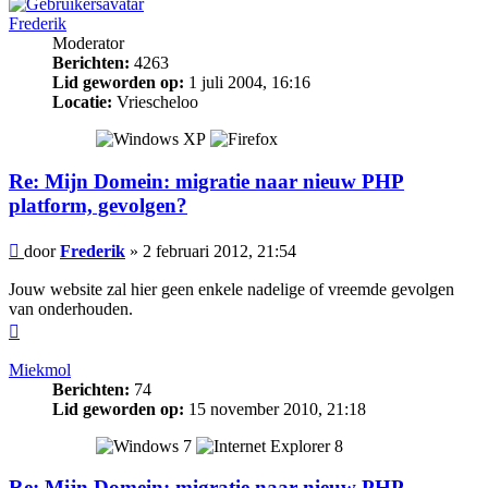
Frederik
Moderator
Berichten:
4263
Lid geworden op:
1 juli 2004, 16:16
Locatie:
Vriescheloo
Re: Mijn Domein: migratie naar nieuw PHP
platform, gevolgen?
Bericht
door
Frederik
»
2 februari 2012, 21:54
Jouw website zal hier geen enkele nadelige of vreemde gevolgen
van onderhouden.
Omhoog
Miekmol
Berichten:
74
Lid geworden op:
15 november 2010, 21:18
Re: Mijn Domein: migratie naar nieuw PHP