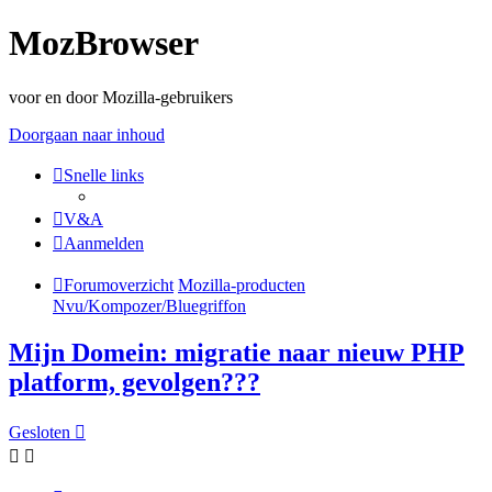
MozBrowser
voor en door Mozilla-gebruikers
Doorgaan naar inhoud
Snelle links
V&A
Aanmelden
Forumoverzicht
Mozilla-producten
Nvu/Kompozer/Bluegriffon
Mijn Domein: migratie naar nieuw PHP
platform, gevolgen???
Gesloten