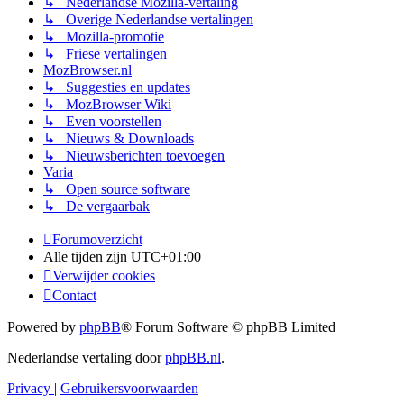
↳ Nederlandse Mozilla-vertaling
↳ Overige Nederlandse vertalingen
↳ Mozilla-promotie
↳ Friese vertalingen
MozBrowser.nl
↳ Suggesties en updates
↳ MozBrowser Wiki
↳ Even voorstellen
↳ Nieuws & Downloads
↳ Nieuwsberichten toevoegen
Varia
↳ Open source software
↳ De vergaarbak
Forumoverzicht
Alle tijden zijn
UTC+01:00
Verwijder cookies
Contact
Powered by
phpBB
® Forum Software © phpBB Limited
Nederlandse vertaling door
phpBB.nl
.
Privacy
|
Gebruikersvoorwaarden