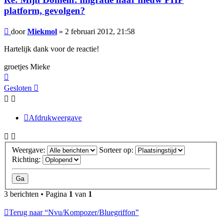
platform, gevolgen?
Bericht
door
Miekmol
»
2 februari 2012, 21:58
Hartelijk dank voor de reactie!
groetjes Mieke
Omhoog
Gesloten
Afdrukweergave
Weergave:
Sorteer op:
Richting:
3 berichten • Pagina
1
van
1
Terug naar “Nvu/Kompozer/Bluegriffon”