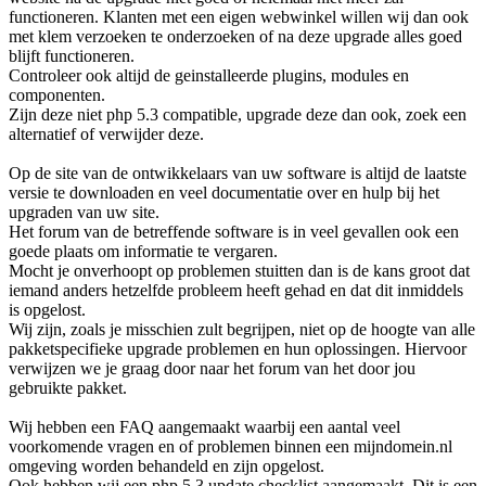
functioneren. Klanten met een eigen webwinkel willen wij dan ook
met klem verzoeken te onderzoeken of na deze upgrade alles goed
blijft functioneren.
Controleer ook altijd de geinstalleerde plugins, modules en
componenten.
Zijn deze niet php 5.3 compatible, upgrade deze dan ook, zoek een
alternatief of verwijder deze.
Op de site van de ontwikkelaars van uw software is altijd de laatste
versie te downloaden en veel documentatie over en hulp bij het
upgraden van uw site.
Het forum van de betreffende software is in veel gevallen ook een
goede plaats om informatie te vergaren.
Mocht je onverhoopt op problemen stuitten dan is de kans groot dat
iemand anders hetzelfde probleem heeft gehad en dat dit inmiddels
is opgelost.
Wij zijn, zoals je misschien zult begrijpen, niet op de hoogte van alle
pakketspecifieke upgrade problemen en hun oplossingen. Hiervoor
verwijzen we je graag door naar het forum van het door jou
gebruikte pakket.
Wij hebben een FAQ aangemaakt waarbij een aantal veel
voorkomende vragen en of problemen binnen een mijndomein.nl
omgeving worden behandeld en zijn opgelost.
Ook hebben wij een php 5.3 update checklist aangemaakt. Dit is een