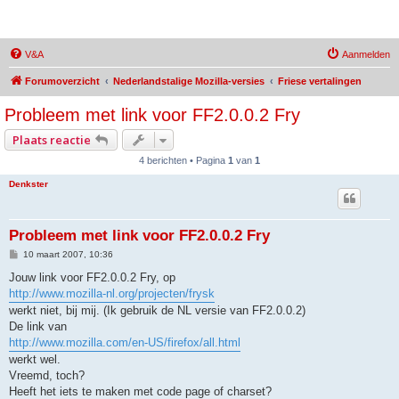
MozBrowser
V&A
Aanmelden
Forumoverzicht
Nederlandstalige Mozilla-versies
Friese vertalingen
Probleem met link voor FF2.0.0.2 Fry
Plaats reactie
4 berichten • Pagina
1
van
1
Denkster
Probleem met link voor FF2.0.0.2 Fry
B
10 maart 2007, 10:36
e
r
Jouw link voor FF2.0.0.2 Fry, op
i
http://www.mozilla-nl.org/projecten/frysk
c
h
werkt niet, bij mij. (Ik gebruik de NL versie van FF2.0.0.2)
t
De link van
http://www.mozilla.com/en-US/firefox/all.html
werkt wel.
Vreemd, toch?
Heeft het iets te maken met code page of charset?