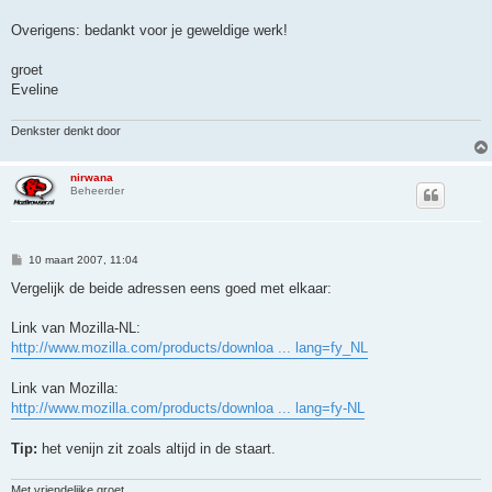
Overigens: bedankt voor je geweldige werk!
groet
Eveline
Denkster denkt door
nirwana
Beheerder
B
10 maart 2007, 11:04
e
r
Vergelijk de beide adressen eens goed met elkaar:
i
c
h
Link van Mozilla-NL:
t
http://www.mozilla.com/products/downloa ... lang=fy_NL
Link van Mozilla:
http://www.mozilla.com/products/downloa ... lang=fy-NL
Tip:
het venijn zit zoals altijd in de staart.
Met vriendelijke groet,