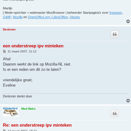
Martijn
[ Mede-oprichter + webmaster MozBrowser | beheerder Startpagina's over
freeware
,
GIMP
,
Mozilla
en
OpenOffice.org / LibreOffice
,
Ubuntu
Denkster
een onderstreep ipv minteken
B
11 maart 2007, 11:12
e
r
Aha!
i
Daarom werkt de link op Mozilla-NL niet.
c
h
Is er een reden om dit zo te laten?
t
vriendelijke groet,
Eveline
Denkster denkt door
Mad Maks
Re: een onderstreep ipv minteken
B
12 maart 2007, 16:21