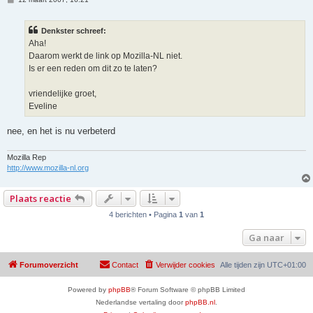
e
r
i
Denkster schreef:
c
h
Aha!
t
Daarom werkt de link op Mozilla-NL niet.
Is er een reden om dit zo te laten?
vriendelijke groet,
Eveline
nee, en het is nu verbeterd
Mozilla Rep
http://www.mozilla-nl.org
Plaats reactie
4 berichten • Pagina
1
van
1
Ga naar
Forumoverzicht
Contact
Verwijder cookies
Alle tijden zijn
UTC+01:00
Powered by
phpBB
® Forum Software © phpBB Limited
Nederlandse vertaling door
phpBB.nl
.