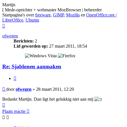
Martijn
[ Mede-oprichter + webmaster MozBrowser | beheerder
Startpagina's over
freeware
,
GIMP
,
Mozilla
en
OpenOffice.org /
LibreOffice
,
Ubuntu
Omhoog
ofwegen
Berichten:
2
Lid geworden op:
27 maart 2011, 18:54
Re: Sjablonen aanmaken
Citeer
Bericht
door
ofwegen
»
28 maart 2011, 12:20
Bedankt Martijn. Dan ligt het gelukkig niet aan mij
Omhoog
Plaats reactie