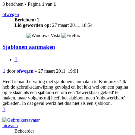
3 berichten • Pagina
1
van
1
ofwegen
Berichten:
2
Lid geworden op:
27 maart 2011, 18:54
Sjablonen aanmaken
Citeer
Bericht
door
ofwegen
»
27 maart 2011, 19:01
Heeft iemand ervaring met sjablonen aanmaken in Kompozer? Ik
heb de gebruiksaanwijzing gevolgd en het lukt wel om een pagina
op te slaan als een sjabloon en om een 'bewerkbaar gebied' te
maken, maar volgens mij heeft het sjabloon geen 'onbewerkbare'
gebieden. In dat geval werkt het dus niet als een sjabloon.
Omhoog
nirwana
Beheerder