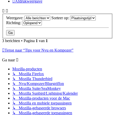
Afdrukweergave
Weergave:
Sorteer op:
Richting:
3 berichten • Pagina
1
van
1
Terug naar “Tips voor Nvu en Kompozer”
Ga naar
Mozilla-producten
↳ Mozilla Firefox
↳ Mozilla Thunderbird
↳ Nvu/Kompozer/Bluegriffon
↳ Mozilla Suite/SeaMonkey
↳ Mozilla Sunbird/Lightning/Kalender
↳ Mozilla-producten voor de Mac
↳ Mozilla en mobiele toepassingen
↳ Mozilla-gebaseerde browsers
↳ Mozilla-gebaseerde toepassingen