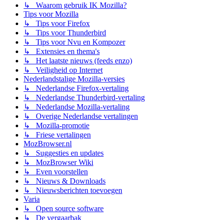
↳ Waarom gebruik IK Mozilla?
Tips voor Mozilla
↳ Tips voor Firefox
↳ Tips voor Thunderbird
↳ Tips voor Nvu en Kompozer
↳ Extensies en thema's
↳ Het laatste nieuws (feeds enzo)
↳ Veiligheid op Internet
Nederlandstalige Mozilla-versies
↳ Nederlandse Firefox-vertaling
↳ Nederlandse Thunderbird-vertaling
↳ Nederlandse Mozilla-vertaling
↳ Overige Nederlandse vertalingen
↳ Mozilla-promotie
↳ Friese vertalingen
MozBrowser.nl
↳ Suggesties en updates
↳ MozBrowser Wiki
↳ Even voorstellen
↳ Nieuws & Downloads
↳ Nieuwsberichten toevoegen
Varia
↳ Open source software
↳ De vergaarbak