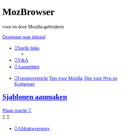
MozBrowser
voor en door Mozilla-gebruikers
Doorgaan naar inhoud
Snelle links
V&A
Aanmelden
Forumoverzicht
Tips voor Mozilla
Tips voor Nvu en
Kompozer
Sjablonen aanmaken
Plaats reactie
Afdrukweergave