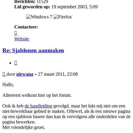
Berichten:
11529
Lid geworden op:
19 september 2003, 5:09
Contacteer:
Contacteer
nirwana
Website
Re: Sjablonen aanmaken
Citeer
Bericht
door
nirwana
»
27 maart 2011, 22:08
Hallo,
Allereerst welkom hier op het forum.
Ook ik heb
de handleiding
gevolgd, maar het lukt mij niet om een
niet-bewerkbaar gebied te maken. Oftewel, als ik een nieuwe pagina
op een sjabloon baseer dan kan ik vervolgens alle onderdelen van de
pagina bewerken.
Met vriendelijke groet,