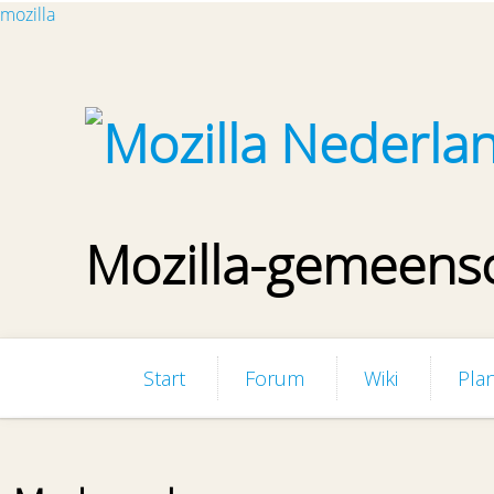
Overslaan en naar de inhoud gaan
mozilla
Mozilla-gemeens
Start
Forum
Wiki
Pla