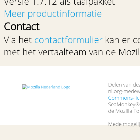
Versie 1.7.12 als taalpakket
Meer productinformatie
Contact
Via het
contactformulier
kan er c
met het vertaalteam van de Mozill
Delen van de
nl.org-medew
Commons-lic
SeaMonkey®, 
de Mozilla Fo
Mede mogelij